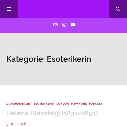
HOME
Kategorie: Esoterikerin
Über uns
Blog
Kontakt
19. JAHRHUNDERT
ESOTERIKERIN
LONDON
NEW YORK
PODCAST
Helena Blavatsky (1831–1891)
Archiv
3. Juli 2026